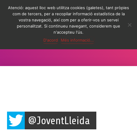
Atenció: aquest lloc web utilitza cookies (galetes), tant pròpies
com de tercers, per a recopilar informació estadística de la
CANVI
vostra navegació, així com per a oferir-vos un servei
LA
personalitzat. Si continueu navegant, considerem que
NAVEG
n'accepteu l'ús.
D'acord
jerclleida
Més informació...